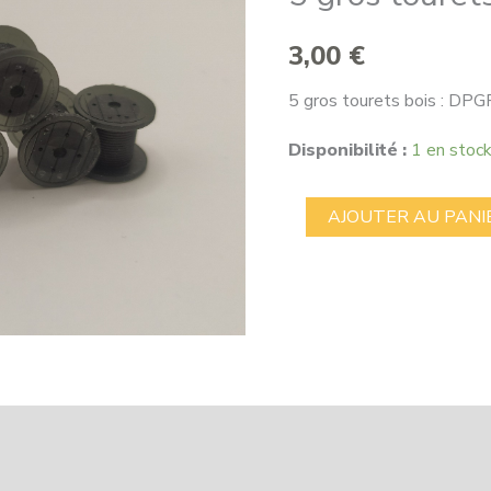
3,00
€
5 gros tourets bois : 
Disponibilité :
1 en stoc
quantité
AJOUTER AU PANI
de
5
gros
tourets
bois
avec
câbles