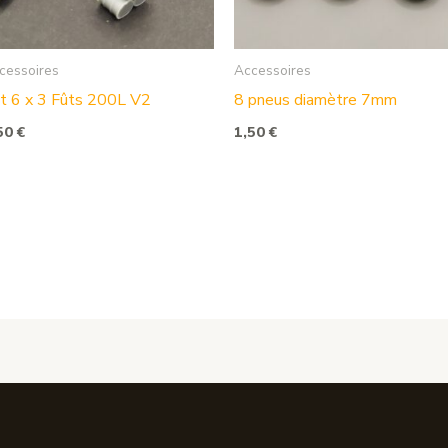
cessoires
Accessoires
t 6 x 3 Fûts 200L V2
8 pneus diamètre 7mm
50
€
1,50
€