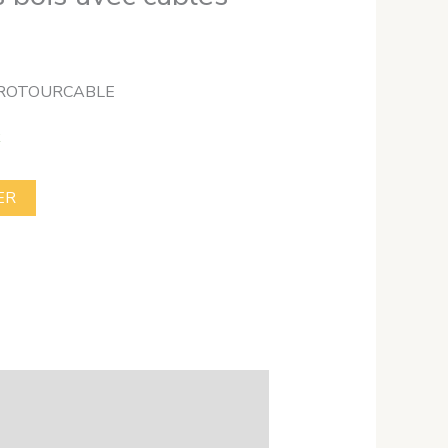
DPGROTOURCABLE
k
ER