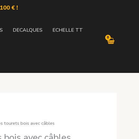
100 € !
S
DECALQUES
ECHELLE TT
os tourets bois avec câbles
s bois avec câbles