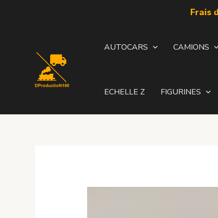
Aller
Frais 
au
contenu
AUTOCARS
CAMIONS
ECHELLE Z
FIGURINES