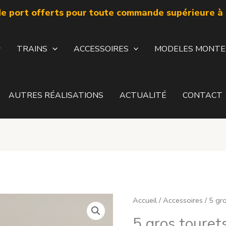
de port offerts pour toute commande supérieure à 
TRAINS
ACCESSOIRES
MODELES MONTE
AUTRES RÉALISATIONS
ACTUALITÉ
CONTACT
Accueil
/
Accessoires
/ 5 gr
5 gros touret