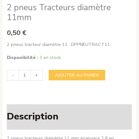
2 pneus Tracteurs diamètre
11mm
0,50
€
2 pneus tracteur diamètre 11 : DPPNEUTRACT11
Disponibilité :
3 en stock
quantité
-
+
AJOUTER AU PANIER
de
2
pneus
Tracteurs
Description
diamètre
11mm
2 pneus tracteurs diamètre 11 mm épaisseur 2,8 en