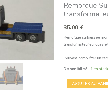
Remorque Sur
transformate
35,00
€
Remorque surbaissée mon
transformateur,élingues e
Pouvant compléter un cam
Disponibilité :
1 en stoc
quantité
AJOUTER AU PANI
de
Remorque
Surbaissée