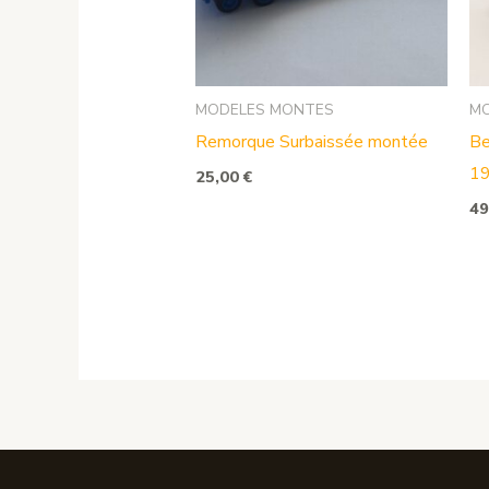
MODELES MONTES
M
Remorque Surbaissée montée
Be
1
25,00
€
49