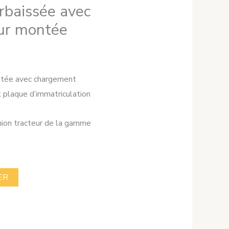
baissée avec
ur montée
tée avec chargement
t plaque d’immatriculation
ion tracteur de la gamme
k
ER