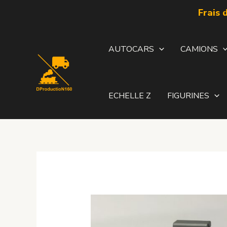
Aller
Frais 
au
contenu
AUTOCARS
CAMIONS
ECHELLE Z
FIGURINES