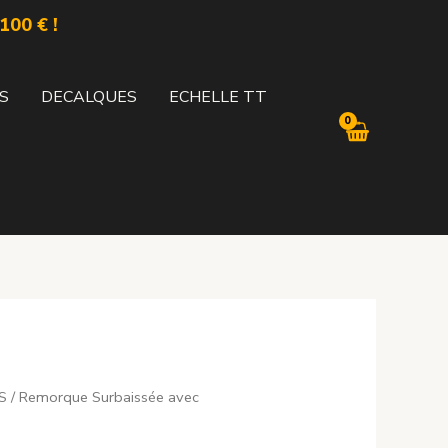
100 € !
S
DECALQUES
ECHELLE TT
S
/ Remorque Surbaissée avec