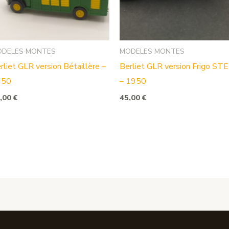
ODELES MONTES
MODELES MONTES
rliet GLR version Bétaillère –
Berliet GLR version Frigo ST
950
– 1950
,00
€
45,00
€