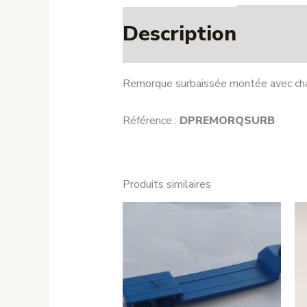
Description
Remorque surbaissée montée avec char
Référence :
DP
REMORQ
SURB
Produits similaires