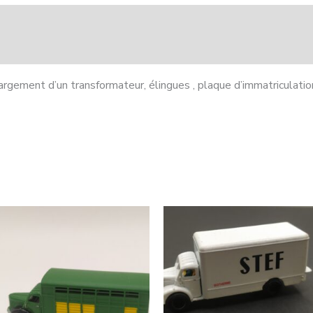
avec
transformateur
montée
gement d’un transformateur, élingues , plaque d’immatriculatio