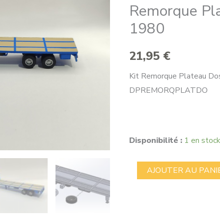
Remorque Pla
1980
21,95
€
Kit Remorque Plateau Doss
DPREMORQPLATDO
Disponibilité :
1 en stoc
quantité
AJOUTER AU PANI
de
Remorque
Plateau