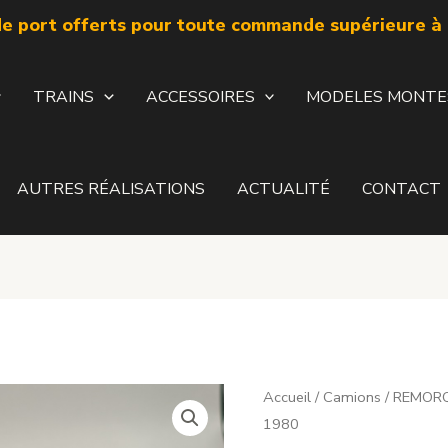
de port offerts pour toute commande supérieure à 
TRAINS
ACCESSOIRES
MODELES MONTE
AUTRES RÉALISATIONS
ACTUALITÉ
CONTACT
Accueil
/
Camions
/
REMOR
1980