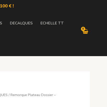
100 € !
S
DECALQUES
ECHELLE TT
QUES
/ Remorque Plateau Dossier –