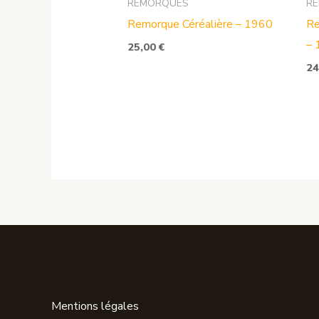
REMORQUES
R
Remorque Céréalière – 1960
Re
– 
25,00
€
24
Mentions légales