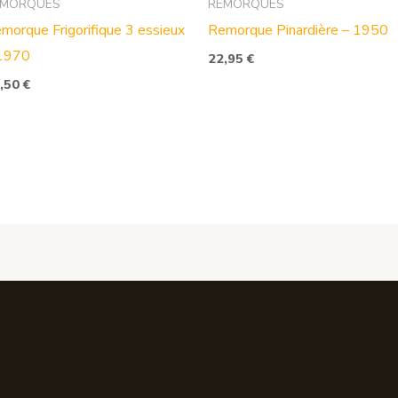
EMORQUES
REMORQUES
morque Frigorifique 3 essieux
Remorque Pinardière – 1950
1970
22,95
€
,50
€