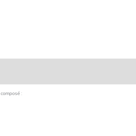
Dossier
-
1980
 composé :