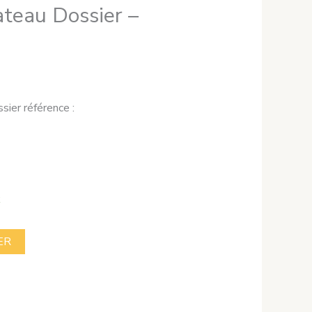
teau Dossier –
ier référence :
k
ER