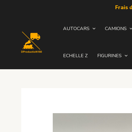
Aller
Frais 
au
contenu
AUTOCARS
CAMIONS
ECHELLE Z
FIGURINES