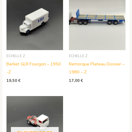
ECHELLE Z
ECHELLE Z
Berliet GLR Fourgon – 1950
Remorque Plateau Dossier –
-Z
1980 – Z
19,50
€
17,00
€