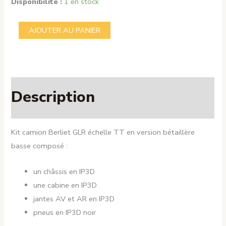
Disponibilité :
1 en stock
quantité
AJOUTER AU PANIER
de
Berliet
GLR
Bétaillère
Description
-
TT
Kit camion Berliet GLR échelle TT en version bétaillère
basse composé :
un châssis en IP3D
une cabine en IP3D
jantes AV et AR en IP3D
pneus en IP3D noir