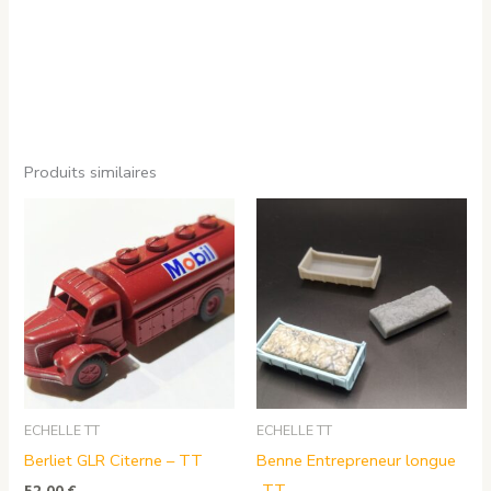
Produits similaires
ECHELLE TT
ECHELLE TT
Berliet GLR Citerne – TT
Benne Entrepreneur longue
-TT