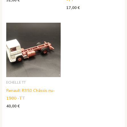
52,00
€
17,00
€
ECHELLE TT
Renault R350 Châssis nu-
1980 -TT
40,00
€